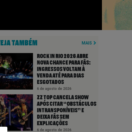
VEJA TAMBÉM
MAIS
ROCK IN RIO 2026 ABRE
NOVA CHANCE PARA FÃS:
INGRESSOS VOLTAM À
VENDA ATÉ PARA DIAS
ESGOTADOS
6 de agosto de 2026
ZZ TOP CANCELA SHOW
APÓS CITAR “OBSTÁCULOS
INTRANSPONÍVEIS” E
DEIXA FÃS SEM
EXPLICAÇÕES
6 de agosto de 2026