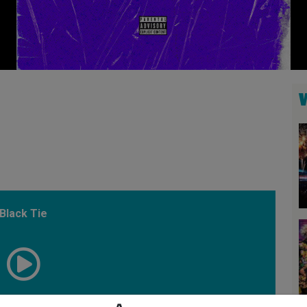
Black Tie
00:50:43