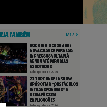
VEJA TAMBÉM
MAIS
ROCK IN RIO 2026 ABRE
NOVA CHANCE PARA FÃS:
INGRESSOS VOLTAM À
VENDA ATÉ PARA DIAS
ESGOTADOS
6 de agosto de 2026
ZZ TOP CANCELA SHOW
APÓS CITAR “OBSTÁCULOS
INTRANSPONÍVEIS” E
DEIXA FÃS SEM
EXPLICAÇÕES
6 de agosto de 2026