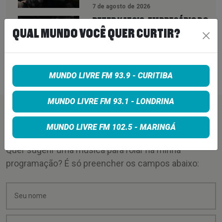
7 de agosto de 2026
PETER KATSIS, EMPRESÁRIO DO
KORN, LIMP BIZKIT E SMASHING
QUAL MUNDO VOCÊ QUER CURTIR?
PUMPKINS, MORRE AOS 69 ANOS
7 de agosto de 2026
MUNDO LIVRE FM 93.9 - CURITIBA
MUNDO LIVRE FM 93.1 - LONDRINA
PEÇA SUA MÚSICA
MUNDO LIVRE FM 102.5 - MARINGÁ
Quer sugerir uma música para rolar na minha
programação? É só preencher os campos abaixo: