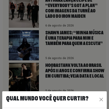
ANTHRAX LANÇA CLIPE DE
“EVERYBODY’S GOT A PLAN”
COM IMAGENS DA TURNÊ AO
LADO DO IRON MAIDEN
6 de agosto de 2026
SHAWN JAMES: “MINHA MÚSICA
É UMA TERAPIA PARA MIM E
TAMBÉM PARA QUEM A ESCUTA”
5 de agosto de 2026
HOOBASTANK VOLTA AO BRASIL
APÓS 11 ANOS E CONFIRMA SHOW
EM CURITIBA; VEJA DATA E LOCAL
5 de agosto de 2026
QUAL MUNDO VOCÊ QUER CURTIR?