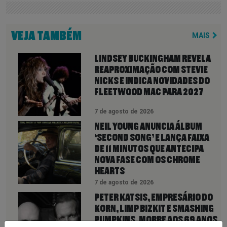
VEJA TAMBÉM
MAIS
LINDSEY BUCKINGHAM REVELA
REAPROXIMAÇÃO COM STEVIE
NICKS E INDICA NOVIDADES DO
FLEETWOOD MAC PARA 2027
7 de agosto de 2026
NEIL YOUNG ANUNCIA ÁLBUM
‘SECOND SONG’ E LANÇA FAIXA
DE 11 MINUTOS QUE ANTECIPA
NOVA FASE COM OS CHROME
HEARTS
7 de agosto de 2026
PETER KATSIS, EMPRESÁRIO DO
KORN, LIMP BIZKIT E SMASHING
PUMPKINS, MORRE AOS 69 ANOS