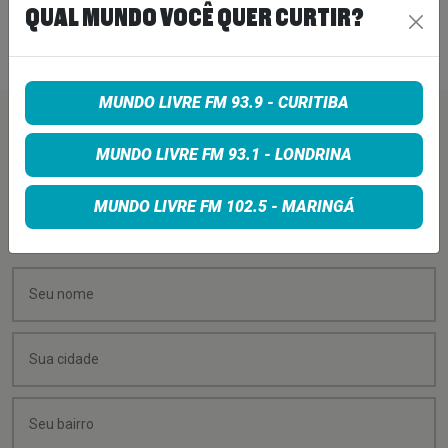
QUAL MUNDO VOCÊ QUER CURTIR?
7 de agosto de 2026
MUNDO LIVRE FM 93.9 - CURITIBA
PEÇA SUA MÚSICA
MUNDO LIVRE FM 93.1 - LONDRINA
Quer sugerir uma música para rolar na minha
MUNDO LIVRE FM 102.5 - MARINGÁ
programação? É só preencher os campos abaixo: