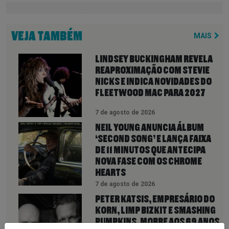
VEJA TAMBÉM
MAIS
LINDSEY BUCKINGHAM REVELA
REAPROXIMAÇÃO COM STEVIE
NICKS E INDICA NOVIDADES DO
FLEETWOOD MAC PARA 2027
7 de agosto de 2026
NEIL YOUNG ANUNCIA ÁLBUM
‘SECOND SONG’ E LANÇA FAIXA
DE 11 MINUTOS QUE ANTECIPA
NOVA FASE COM OS CHROME
HEARTS
7 de agosto de 2026
PETER KATSIS, EMPRESÁRIO DO
KORN, LIMP BIZKIT E SMASHING
PUMPKINS, MORRE AOS 69 ANOS