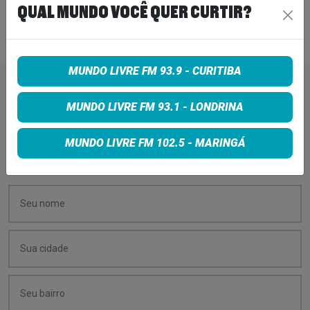
QUAL MUNDO VOCÊ QUER CURTIR?
7 de agosto de 2026
MUNDO LIVRE FM 93.9 - CURITIBA
PEÇA SUA MÚSICA
MUNDO LIVRE FM 93.1 - LONDRINA
Quer sugerir uma música para rolar na minha
MUNDO LIVRE FM 102.5 - MARINGÁ
programação? É só preencher os campos abaixo: