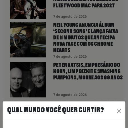
FLEETWOOD MAC PARA 2027
7 de agosto de 2026
NEIL YOUNG ANUNCIA ÁLBUM
‘SECOND SONG’ E LANÇA FAIXA
DE 11 MINUTOS QUE ANTECIPA
NOVA FASE COM OS CHROME
HEARTS
7 de agosto de 2026
PETER KATSIS, EMPRESÁRIO DO
KORN, LIMP BIZKIT E SMASHING
PUMPKINS, MORRE AOS 69 ANOS
7 de agosto de 2026
QUAL MUNDO VOCÊ QUER CURTIR?
PEÇA SUA MÚSICA