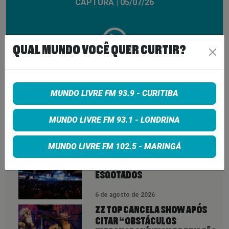
CAPTURA | 05/07/26
QUAL MUNDO VOCÊ QUER CURTIR?
00:00:00
01:03:00
MUNDO LIVRE FM 93.9 - CURITIBA
VEJA TAMBÉM
MAIS
MUNDO LIVRE FM 93.1 - LONDRINA
ROCK IN RIO 2026 ABRE NOVA
MUNDO LIVRE FM 102.5 - MARINGÁ
CHANCE PARA FÃS: INGRESSOS
VOLTAM À VENDA ATÉ PARA DIAS
ESGOTADOS
6 de agosto de 2026
ZZ TOP CANCELA SHOW APÓS
CITAR “OBSTÁCULOS