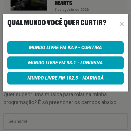
HEARTS
7 de agosto de 2026
PETER KATSIS, EMPRESÁRIO DO
QUAL MUNDO VOCÊ QUER CURTIR?
KORN, LIMP BIZKIT E SMASHING
PUMPKINS, MORRE AOS 69 ANOS
MUNDO LIVRE FM 93.9 - CURITIBA
7 de agosto de 2026
MUNDO LIVRE FM 93.1 - LONDRINA
PEÇA SUA MÚSICA
MUNDO LIVRE FM 102.5 - MARINGÁ
Quer sugerir uma música para rolar na minha
programação? É só preencher os campos abaixo: