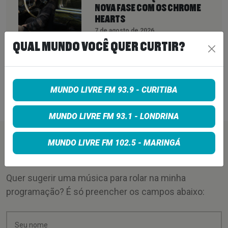
NOVA FASE COM OS CHROME
HEARTS
7 de agosto de 2026
QUAL MUNDO VOCÊ QUER CURTIR?
PETER KATSIS, EMPRESÁRIO DO
KORN, LIMP BIZKIT E SMASHING
PUMPKINS, MORRE AOS 69 ANOS
MUNDO LIVRE FM 93.9 - CURITIBA
7 de agosto de 2026
MUNDO LIVRE FM 93.1 - LONDRINA
PEÇA SUA MÚSICA
MUNDO LIVRE FM 102.5 - MARINGÁ
Quer sugerir uma música para rolar na minha
programação? É só preencher os campos abaixo: