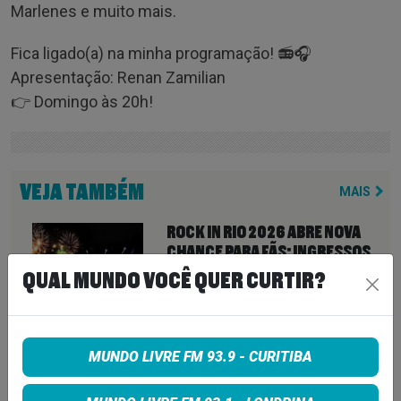
Marlenes e muito mais.
Fica ligado(a) na minha programação! 📻🎧
Apresentação: Renan Zamilian
👉 Domingo às 20h!
VEJA TAMBÉM
MAIS
ROCK IN RIO 2026 ABRE NOVA
CHANCE PARA FÃS: INGRESSOS
VOLTAM À VENDA ATÉ PARA DIAS
QUAL MUNDO VOCÊ QUER CURTIR?
ESGOTADOS
6 de agosto de 2026
ZZ TOP CANCELA SHOW APÓS
MUNDO LIVRE FM 93.9 - CURITIBA
CITAR “OBSTÁCULOS
INTRANSPONÍVEIS” E DEIXA FÃS