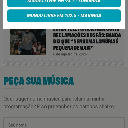
MUNDO LIVRE FM 93.1 - LONDRINA
SEM EXPLICAÇÕES
6 de agosto de 2026
MUNDO LIVRE FM 102.5 - MARINGÁ
QUEENS OF THE STONE AGE CRIA
LINHA TELEFÔNICA PARA OUVIR
RECLAMAÇÕES DOS FÃS; BANDA
DIZ QUE “NENHUMA LAMÚRIA É
PEQUENA DEMAIS”
6 de agosto de 2026
PEÇA SUA MÚSICA
Quer sugerir uma música para rolar na minha
programação? É só preencher os campos abaixo: