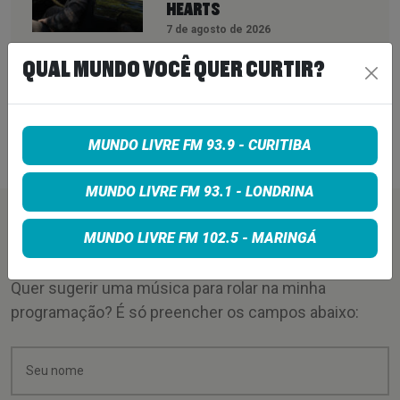
HEARTS
7 de agosto de 2026
PETER KATSIS, EMPRESÁRIO DO
QUAL MUNDO VOCÊ QUER CURTIR?
KORN, LIMP BIZKIT E SMASHING
PUMPKINS, MORRE AOS 69 ANOS
MUNDO LIVRE FM 93.9 - CURITIBA
7 de agosto de 2026
MUNDO LIVRE FM 93.1 - LONDRINA
PEÇA SUA MÚSICA
MUNDO LIVRE FM 102.5 - MARINGÁ
Quer sugerir uma música para rolar na minha
programação? É só preencher os campos abaixo: