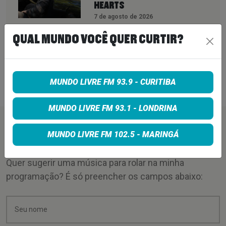
HEARTS
7 de agosto de 2026
PETER KATSIS, EMPRESÁRIO DO
QUAL MUNDO VOCÊ QUER CURTIR?
KORN, LIMP BIZKIT E SMASHING
PUMPKINS, MORRE AOS 69 ANOS
MUNDO LIVRE FM 93.9 - CURITIBA
7 de agosto de 2026
MUNDO LIVRE FM 93.1 - LONDRINA
PEÇA SUA MÚSICA
MUNDO LIVRE FM 102.5 - MARINGÁ
Quer sugerir uma música para rolar na minha
programação? É só preencher os campos abaixo: