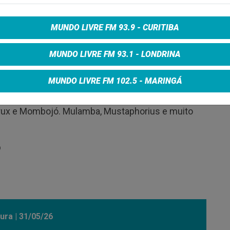
r certo no dial.
MUNDO LIVRE FM 93.9 - CURITIBA
 para quem está criando, produzindo e
MUNDO LIVRE FM 93.1 - LONDRINA
go, às 20h, você ouve sons que não chegam por
dos no ar pra quem quer descobrir coisa nova de
MUNDO LIVRE FM 102.5 - MARINGÁ
Letrux e Mombojó. Mulamba, Mustaphorius e muito

ura | 31/05/26