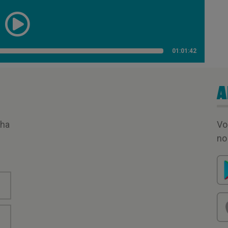
01:01:42
A
nha
Vo
no