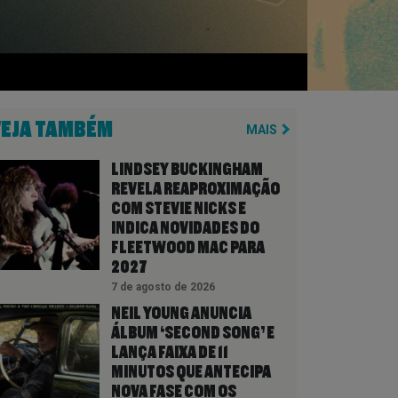
VEJA TAMBÉM
MAIS
LINDSEY BUCKINGHAM
REVELA REAPROXIMAÇÃO
COM STEVIE NICKS E
INDICA NOVIDADES DO
FLEETWOOD MAC PARA
2027
7 de agosto de 2026
NEIL YOUNG ANUNCIA
ÁLBUM ‘SECOND SONG’ E
LANÇA FAIXA DE 11
MINUTOS QUE ANTECIPA
NOVA FASE COM OS