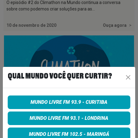
O episódio #2 do Climathon na Mundo continua a conversa
sobre como podemos criar soluções para as...
10 de novembro de 2020
Ouça agora
>
QUAL MUNDO VOCÊ QUER CURTIR?
MUNDO LIVRE FM 93.9 - CURITIBA
MUNDO LIVRE FM 93.1 - LONDRINA
CLIMATHON NA MUNDO #1
O Climathon na Mundo é uma parceria da Mundo Livre FM e do
MUNDO LIVRE FM 102.5 - MARINGÁ
Climathon Curitiba. Um espaço para fala...