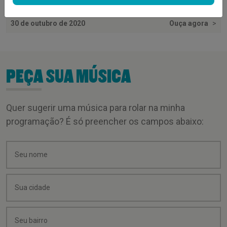
30 de outubro de 2020
Ouça agora
>
PEÇA SUA MÚSICA
Quer sugerir uma música para rolar na minha
programação? É só preencher os campos abaixo: