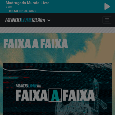
Madrugada Mundo Livre
com ---
S - BEAUTIFUL GIRL
FAIXA A FAIXA