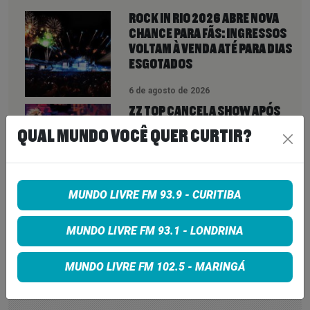
ROCK IN RIO 2026 ABRE NOVA
CHANCE PARA FÃS: INGRESSOS
VOLTAM À VENDA ATÉ PARA DIAS
ESGOTADOS
6 de agosto de 2026
ZZ TOP CANCELA SHOW APÓS
CITAR “OBSTÁCULOS
QUAL MUNDO VOCÊ QUER CURTIR?
INTRANSPONÍVEIS” E DEIXA FÃS
SEM EXPLICAÇÕES
6 de agosto de 2026
MUNDO LIVRE FM 93.9 - CURITIBA
QUEENS OF THE STONE AGE CRIA
LINHA TELEFÔNICA PARA OUVIR
MUNDO LIVRE FM 93.1 - LONDRINA
RECLAMAÇÕES DOS FÃS; BANDA
DIZ QUE “NENHUMA LAMÚRIA É
PEQUENA DEMAIS”
MUNDO LIVRE FM 102.5 - MARINGÁ
6 de agosto de 2026