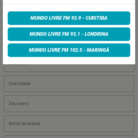
PEÇA SUA MÚSICA
MUNDO LIVRE FM 93.9 - CURITIBA
MUNDO LIVRE FM 93.1 - LONDRINA
Quer sugerir uma música para rolar na minha
programação? É só preencher os campos abaixo:
MUNDO LIVRE FM 102.5 - MARINGÁ