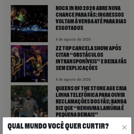
ROCK IN RIO 2026 ABRE NOVA
CHANCE PARA FÃS: INGRESSOS
VOLTAM À VENDA ATÉ PARA DIAS
ESGOTADOS
6 de agosto de 2026
ZZ TOP CANCELA SHOW APÓS
CITAR “OBSTÁCULOS
INTRANSPONÍVEIS” E DEIXA FÃS
SEM EXPLICAÇÕES
6 de agosto de 2026
QUEENS OF THE STONE AGE CRIA
LINHA TELEFÔNICA PARA OUVIR
RECLAMAÇÕES DOS FÃS; BANDA
DIZ QUE “NENHUMA LAMÚRIA É
PEQUENA DEMAIS”
6 de agosto de 2026
QUAL MUNDO VOCÊ QUER CURTIR?