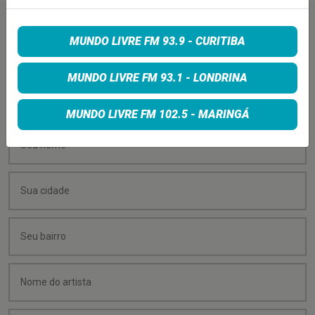
PEÇA SUA MÚSICA
MUNDO LIVRE FM 93.9 - CURITIBA
MUNDO LIVRE FM 93.1 - LONDRINA
Quer sugerir uma música para rolar na minha
programação? É só preencher os campos abaixo:
MUNDO LIVRE FM 102.5 - MARINGÁ