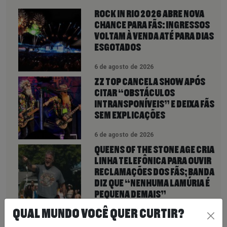
ROCK IN RIO 2026 ABRE NOVA
CHANCE PARA FÃS: INGRESSOS
VOLTAM À VENDA ATÉ PARA DIAS
ESGOTADOS
6 de agosto de 2026
ZZ TOP CANCELA SHOW APÓS
CITAR “OBSTÁCULOS
INTRANSPONÍVEIS” E DEIXA FÃS
SEM EXPLICAÇÕES
6 de agosto de 2026
QUEENS OF THE STONE AGE CRIA
LINHA TELEFÔNICA PARA OUVIR
RECLAMAÇÕES DOS FÃS; BANDA
DIZ QUE “NENHUMA LAMÚRIA É
PEQUENA DEMAIS”
6 de agosto de 2026
QUAL MUNDO VOCÊ QUER CURTIR?