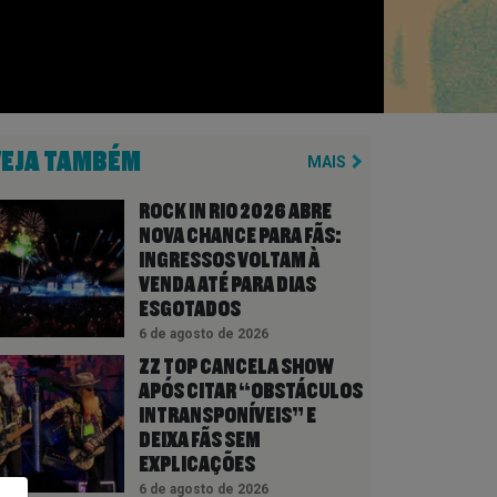
VEJA TAMBÉM
MAIS
ROCK IN RIO 2026 ABRE
NOVA CHANCE PARA FÃS:
INGRESSOS VOLTAM À
VENDA ATÉ PARA DIAS
ESGOTADOS
6 de agosto de 2026
ZZ TOP CANCELA SHOW
APÓS CITAR “OBSTÁCULOS
INTRANSPONÍVEIS” E
DEIXA FÃS SEM
EXPLICAÇÕES
6 de agosto de 2026