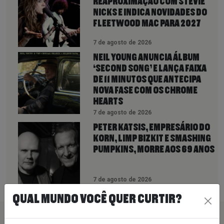
REAPROXIMAÇÃO COM STEVIE
NICKS E INDICA NOVIDADES DO
FLEETWOOD MAC PARA 2027
7 de agosto de 2026
NEIL YOUNG ANUNCIA ÁLBUM
‘SECOND SONG’ E LANÇA FAIXA
DE 11 MINUTOS QUE ANTECIPA
NOVA FASE COM OS CHROME
HEARTS
7 de agosto de 2026
PETER KATSIS, EMPRESÁRIO DO
KORN, LIMP BIZKIT E SMASHING
PUMPKINS, MORRE AOS 69 ANOS
7 de agosto de 2026
QUAL MUNDO VOCÊ QUER CURTIR?