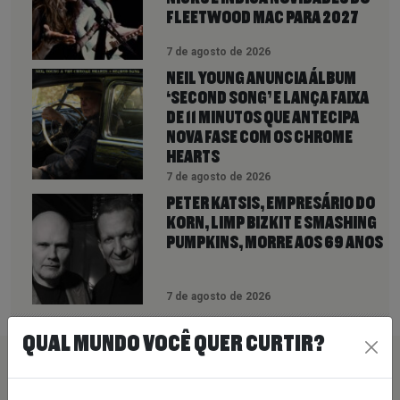
FLEETWOOD MAC PARA 2027
7 de agosto de 2026
NEIL YOUNG ANUNCIA ÁLBUM
‘SECOND SONG’ E LANÇA FAIXA
DE 11 MINUTOS QUE ANTECIPA
NOVA FASE COM OS CHROME
HEARTS
7 de agosto de 2026
PETER KATSIS, EMPRESÁRIO DO
KORN, LIMP BIZKIT E SMASHING
PUMPKINS, MORRE AOS 69 ANOS
7 de agosto de 2026
QUAL MUNDO VOCÊ QUER CURTIR?
PEÇA SUA MÚSICA