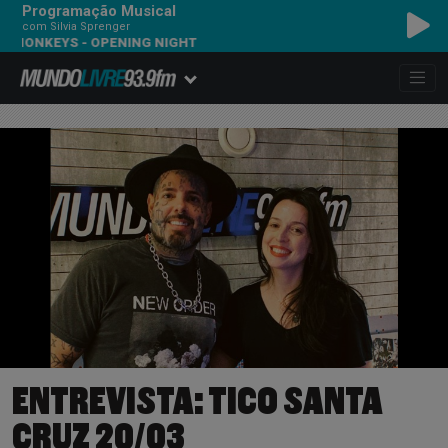
Programação Musical
com Silvia Sprenger
KEYS - OPENING NIGHT
ENTREVISTA: TICO SANTA
CRUZ 20/03