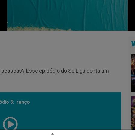
s pessoas? Esse episódio do Se Liga conta um
ódio 3: ranço