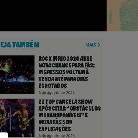
VEJA TAMBÉM
MAIS
ROCK IN RIO 2026 ABRE
NOVA CHANCE PARA FÃS:
INGRESSOS VOLTAM À
VENDA ATÉ PARA DIAS
ESGOTADOS
6 de agosto de 2026
ZZ TOP CANCELA SHOW
APÓS CITAR “OBSTÁCULOS
INTRANSPONÍVEIS” E
DEIXA FÃS SEM
EXPLICAÇÕES
6 de agosto de 2026