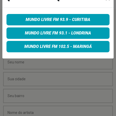
MUNDO LIVRE FM 93.9 - CURITIBA
PEÇA SUA MÚSICA
MUNDO LIVRE FM 93.1 - LONDRINA
Quer sugerir uma música para rolar na minha
programação? É só preencher os campos abaixo:
MUNDO LIVRE FM 102.5 - MARINGÁ