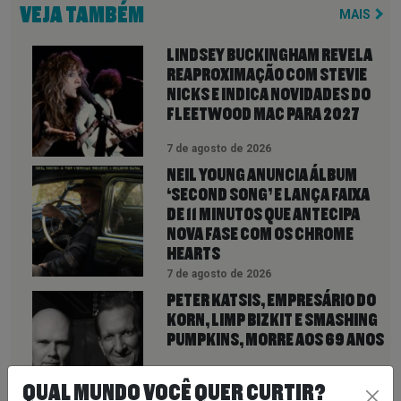
VEJA TAMBÉM
MAIS
LINDSEY BUCKINGHAM REVELA
REAPROXIMAÇÃO COM STEVIE
NICKS E INDICA NOVIDADES DO
FLEETWOOD MAC PARA 2027
7 de agosto de 2026
NEIL YOUNG ANUNCIA ÁLBUM
‘SECOND SONG’ E LANÇA FAIXA
DE 11 MINUTOS QUE ANTECIPA
NOVA FASE COM OS CHROME
HEARTS
7 de agosto de 2026
PETER KATSIS, EMPRESÁRIO DO
KORN, LIMP BIZKIT E SMASHING
PUMPKINS, MORRE AOS 69 ANOS
QUAL MUNDO VOCÊ QUER CURTIR?
7 de agosto de 2026