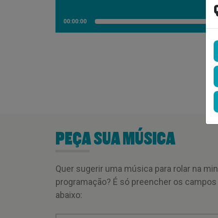
00:00:00
PEÇA SUA MÚSICA
Quer sugerir uma música para rolar na mi
programação? É só preencher os campos
abaixo: