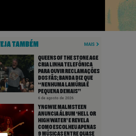
VEJA TAMBÉM
MAIS
QUEENS OF THE STONE AGE
CRIA LINHA TELEFÔNICA
PARA OUVIR RECLAMAÇÕES
DOS FÃS; BANDA DIZ QUE
“NENHUMA LAMÚRIA É
PEQUENA DEMAIS”
6 de agosto de 2026
YNGWIE MALMSTEEN
ANUNCIA ÁLBUM ‘HELL OR
HIGH WATER’ E REVELA
COMO ESCOLHEU APENAS
9 MÚSICAS ENTRE QUASE