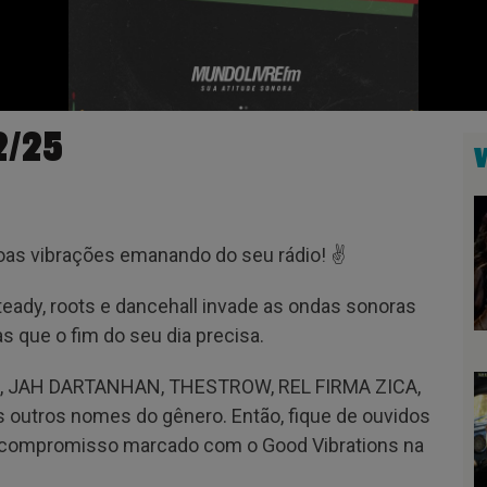
2/25
oas vibrações emanando do seu rádio! ✌
steady, roots e dancehall invade as ondas sonoras
as que o fim do seu dia precisa.
PA, JAH DARTANHAN, THESTROW, REL FIRMA ZICA,
utros nomes do gênero. Então, fique de ouvidos
m compromisso marcado com o Good Vibrations na