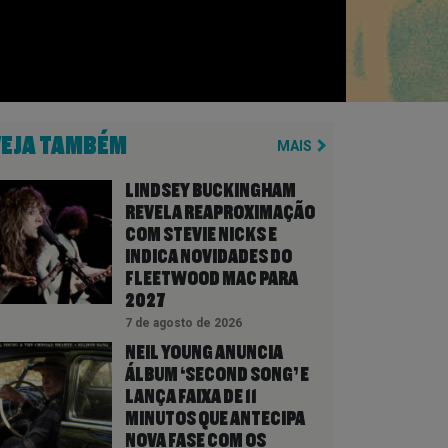
VEJA TAMBÉM
MAIS
LINDSEY BUCKINGHAM
REVELA REAPROXIMAÇÃO
COM STEVIE NICKS E
INDICA NOVIDADES DO
FLEETWOOD MAC PARA
2027
7 de agosto de 2026
NEIL YOUNG ANUNCIA
ÁLBUM ‘SECOND SONG’ E
LANÇA FAIXA DE 11
MINUTOS QUE ANTECIPA
NOVA FASE COM OS