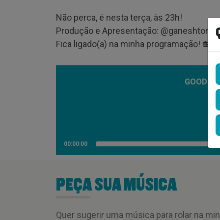
Não perca, é nesta terça, às 23h!
Produção e Apresentação: @‌ganeshtores
Fica ligado(a) na minha programação! 📻 
GOOD VIB
00:00:00
PEÇA SUA MÚSICA
Quer sugerir uma música para rolar na mi