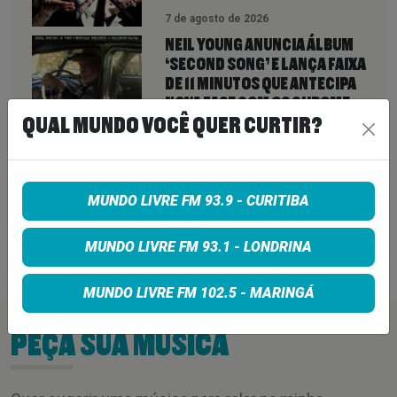
7 de agosto de 2026
NEIL YOUNG ANUNCIA ÁLBUM
‘SECOND SONG’ E LANÇA FAIXA
DE 11 MINUTOS QUE ANTECIPA
NOVA FASE COM OS CHROME
HEARTS
QUAL MUNDO VOCÊ QUER CURTIR?
7 de agosto de 2026
PETER KATSIS, EMPRESÁRIO DO
KORN, LIMP BIZKIT E SMASHING
MUNDO LIVRE FM 93.9 - CURITIBA
PUMPKINS, MORRE AOS 69 ANOS
MUNDO LIVRE FM 93.1 - LONDRINA
7 de agosto de 2026
MUNDO LIVRE FM 102.5 - MARINGÁ
PEÇA SUA MÚSICA