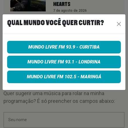
HEARTS
7 de agosto de 2026
PETER KATSIS, EMPRESÁRIO DO
QUAL MUNDO VOCÊ QUER CURTIR?
KORN, LIMP BIZKIT E SMASHING
PUMPKINS, MORRE AOS 69 ANOS
MUNDO LIVRE FM 93.9 - CURITIBA
7 de agosto de 2026
MUNDO LIVRE FM 93.1 - LONDRINA
PEÇA SUA MÚSICA
MUNDO LIVRE FM 102.5 - MARINGÁ
Quer sugerir uma música para rolar na minha
programação? É só preencher os campos abaixo: