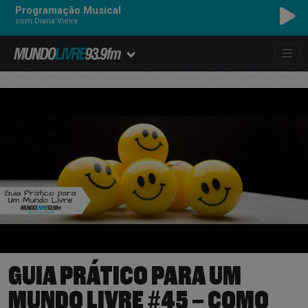
Programação Musical
com Diana Vieira
GUIA PRÁTICO PARA UM
MUNDO LIVRE #45 – COMO