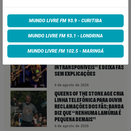
VEJA TAMBÉM
MAIS
ROCK IN RIO 2026 ABRE NOVA
MUNDO LIVRE FM 93.9 - CURITIBA
CHANCE PARA FÃS: INGRESSOS
VOLTAM À VENDA ATÉ PARA DIAS
ESGOTADOS
MUNDO LIVRE FM 93.1 - LONDRINA
6 de agosto de 2026
MUNDO LIVRE FM 102.5 - MARINGÁ
ZZ TOP CANCELA SHOW APÓS
CITAR “OBSTÁCULOS
INTRANSPONÍVEIS” E DEIXA FÃS
SEM EXPLICAÇÕES
6 de agosto de 2026
QUEENS OF THE STONE AGE CRIA
LINHA TELEFÔNICA PARA OUVIR
RECLAMAÇÕES DOS FÃS; BANDA
DIZ QUE “NENHUMA LAMÚRIA É
PEQUENA DEMAIS”
6 de agosto de 2026