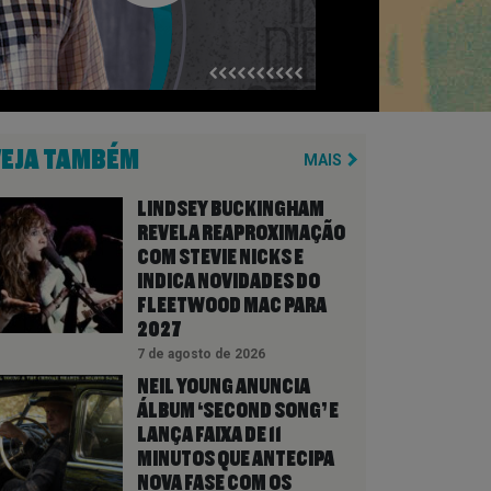
VEJA TAMBÉM
MAIS
LINDSEY BUCKINGHAM
REVELA REAPROXIMAÇÃO
COM STEVIE NICKS E
INDICA NOVIDADES DO
FLEETWOOD MAC PARA
2027
7 de agosto de 2026
NEIL YOUNG ANUNCIA
ÁLBUM ‘SECOND SONG’ E
LANÇA FAIXA DE 11
MINUTOS QUE ANTECIPA
NOVA FASE COM OS