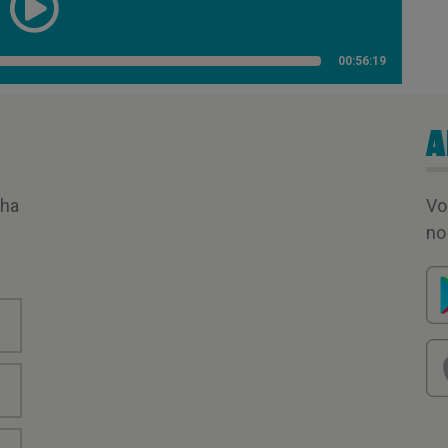
00:56:19
A
nha
Vo
no