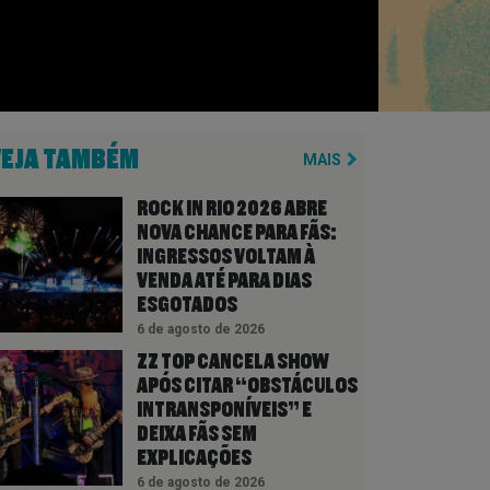
VEJA TAMBÉM
MAIS
ROCK IN RIO 2026 ABRE
NOVA CHANCE PARA FÃS:
INGRESSOS VOLTAM À
VENDA ATÉ PARA DIAS
ESGOTADOS
6 de agosto de 2026
ZZ TOP CANCELA SHOW
APÓS CITAR “OBSTÁCULOS
INTRANSPONÍVEIS” E
DEIXA FÃS SEM
EXPLICAÇÕES
6 de agosto de 2026