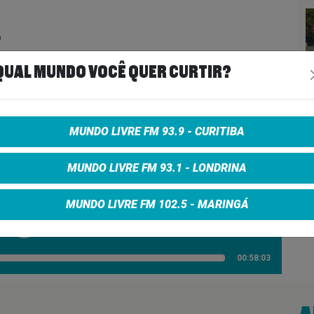

QUAL MUNDO VOCÊ QUER CURTIR?
ivo #underground #musica #maringa #indiestorm
MUNDO LIVRE FM 93.9 - CURITIBA
MUNDO LIVRE FM 93.1 - LONDRINA
STORM 30/01/25
MUNDO LIVRE FM 102.5 - MARINGÁ
00:58:03