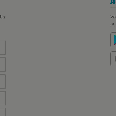
A
nha
Vo
no