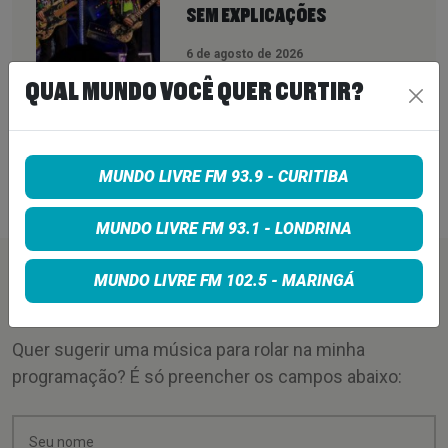
SEM EXPLICAÇÕES
6 de agosto de 2026
QUEENS OF THE STONE AGE CRIA
QUAL MUNDO VOCÊ QUER CURTIR?
LINHA TELEFÔNICA PARA OUVIR
RECLAMAÇÕES DOS FÃS; BANDA
DIZ QUE “NENHUMA LAMÚRIA É
PEQUENA DEMAIS”
MUNDO LIVRE FM 93.9 - CURITIBA
6 de agosto de 2026
MUNDO LIVRE FM 93.1 - LONDRINA
PEÇA SUA MÚSICA
MUNDO LIVRE FM 102.5 - MARINGÁ
Quer sugerir uma música para rolar na minha
programação? É só preencher os campos abaixo: