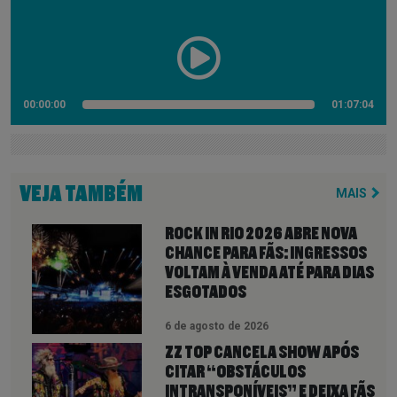
00:00:00
01:07:04
VEJA TAMBÉM
MAIS
ROCK IN RIO 2026 ABRE NOVA
CHANCE PARA FÃS: INGRESSOS
VOLTAM À VENDA ATÉ PARA DIAS
ESGOTADOS
6 de agosto de 2026
ZZ TOP CANCELA SHOW APÓS
CITAR “OBSTÁCULOS
INTRANSPONÍVEIS” E DEIXA FÃS