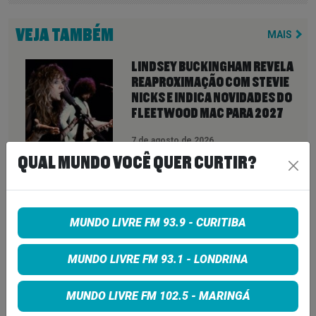
VEJA TAMBÉM
MAIS
LINDSEY BUCKINGHAM REVELA
REAPROXIMAÇÃO COM STEVIE
NICKS E INDICA NOVIDADES DO
FLEETWOOD MAC PARA 2027
7 de agosto de 2026
QUAL MUNDO VOCÊ QUER CURTIR?
NEIL YOUNG ANUNCIA ÁLBUM
‘SECOND SONG’ E LANÇA FAIXA
DE 11 MINUTOS QUE ANTECIPA
NOVA FASE COM OS CHROME
MUNDO LIVRE FM 93.9 - CURITIBA
HEARTS
7 de agosto de 2026
MUNDO LIVRE FM 93.1 - LONDRINA
PETER KATSIS, EMPRESÁRIO DO
KORN, LIMP BIZKIT E SMASHING
PUMPKINS, MORRE AOS 69 ANOS
MUNDO LIVRE FM 102.5 - MARINGÁ