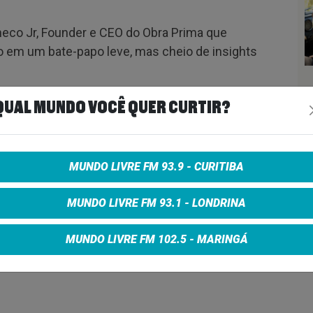
eco Jr, Founder e CEO do Obra Prima que
uro em um bate-papo leve, mas cheio de insights
e da Mundo Livre FM e dentro da programação.
QUAL MUNDO VOCÊ QUER CURTIR?
MUNDO LIVRE FM 93.9 - CURITIBA
MUNDO LIVRE FM 93.1 - LONDRINA
MUNDO LIVRE FM 102.5 - MARINGÁ