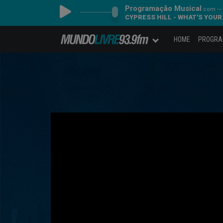
Programação Musical
com ---
CYPRESS HILL - WHAT'S YOUR
HOME
PROGR