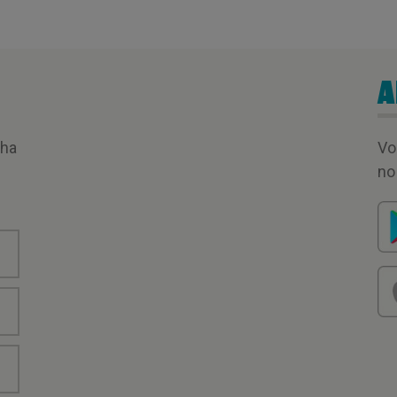
A
nha
Vo
no