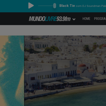
Black Tie
com DJ Soundman Pa
HOME
PROGR