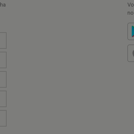
nha
Vo
no