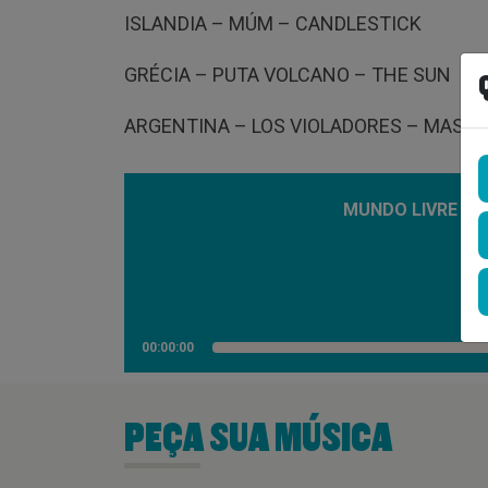
ISLANDIA – MÚM – CANDLESTICK
GRÉCIA – PUTA VOLCANO – THE SUN
ARGENTINA – LOS VIOLADORES – MAS ALL
MUNDO LIVRE LAB
00:00:00
PEÇA SUA MÚSICA