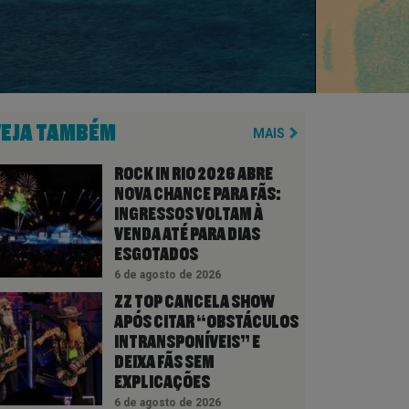
VEJA TAMBÉM
MAIS
ROCK IN RIO 2026 ABRE
NOVA CHANCE PARA FÃS:
INGRESSOS VOLTAM À
VENDA ATÉ PARA DIAS
ESGOTADOS
6 de agosto de 2026
ZZ TOP CANCELA SHOW
APÓS CITAR “OBSTÁCULOS
INTRANSPONÍVEIS” E
DEIXA FÃS SEM
EXPLICAÇÕES
6 de agosto de 2026