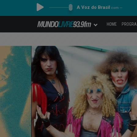
A Voz do Brasil
com ---
HOME
PROGR