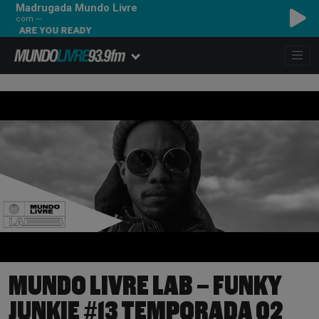
Madrugada Mundo Livre
com ---
 - ARE YOU READY
MUNDO LIVRE LAB – FUNKY
JUNKIE #13 TEMPORADA 02