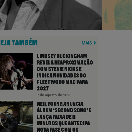
VEJA TAMBÉM
MAIS
LINDSEY BUCKINGHAM
REVELA REAPROXIMAÇÃO
COM STEVIE NICKS E
INDICA NOVIDADES DO
FLEETWOOD MAC PARA
2027
7 de agosto de 2026
NEIL YOUNG ANUNCIA
ÁLBUM ‘SECOND SONG’ E
LANÇA FAIXA DE 11
MINUTOS QUE ANTECIPA
NOVA FASE COM OS