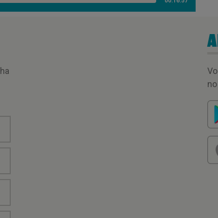
00:16:57
A
nha
Vo
no