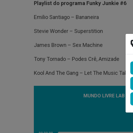
Playlist do programa Funky Junkie #6
Emilio Santiago – Bananeira
Stevie Wonder – Superstition
James Brown – Sex Machine
Tony Tornado – Podes Crê, Amizade
Kool And The Gang – Let The Music Take 
MUNDO LIVRE LAB – F