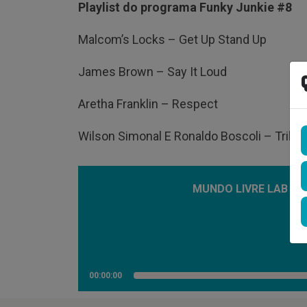
Playlist do programa Funky Junkie #8
Malcom’s Locks – Get Up Stand Up
James Brown – Say It Loud
Aretha Franklin – Respect
Wilson Simonal E Ronaldo Boscoli – Tribut
MUNDO LIVRE LAB – F
00:00:00