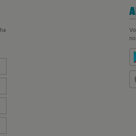
A
nha
Vo
no