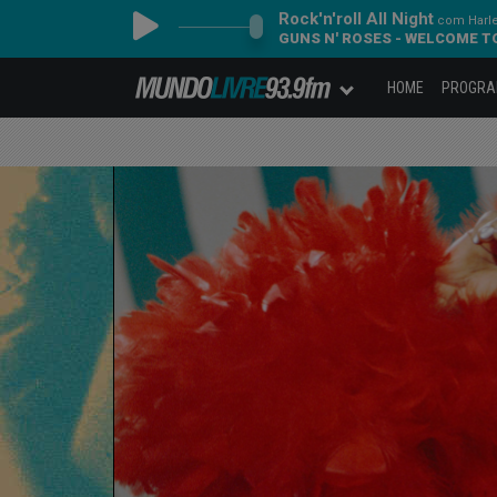
Rock'n'roll All Night
com Harl
GUNS N' ROSES - WELCOME T
HOME
PROGR