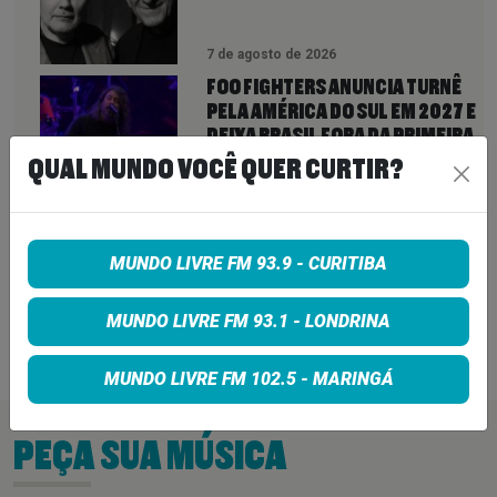
7 de agosto de 2026
FOO FIGHTERS ANUNCIA TURNÊ
PELA AMÉRICA DO SUL EM 2027 E
DEIXA BRASIL FORA DA PRIMEIRA
ETAPA
QUAL MUNDO VOCÊ QUER CURTIR?
7 de agosto de 2026
ROCK IN RIO 2026 ABRE NOVA
CHANCE PARA FÃS: INGRESSOS
MUNDO LIVRE FM 93.9 - CURITIBA
VOLTAM À VENDA ATÉ PARA DIAS
ESGOTADOS
MUNDO LIVRE FM 93.1 - LONDRINA
6 de agosto de 2026
MUNDO LIVRE FM 102.5 - MARINGÁ
PEÇA SUA MÚSICA