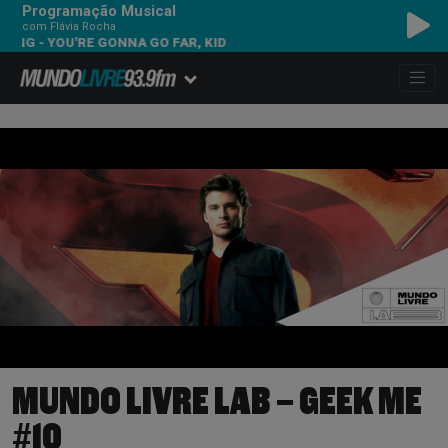
Programação Musical
com Flávia Rocha
 YOU'RE GONNA GO FAR, KID
MUNDO LIVRE LAB – GEEK ME
#10