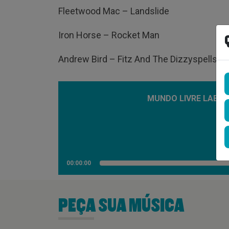
Fleetwood Mac – Landslide
Iron Horse – Rocket Man
Andrew Bird – Fitz And The Dizzyspells
MUNDO LIVRE LAB – 
00:00:00
PEÇA SUA MÚSICA