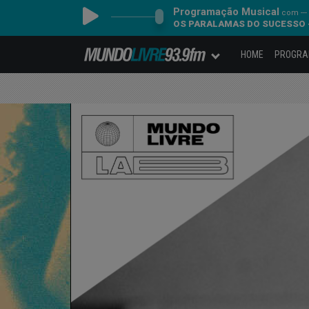
Programação Musical
com ---
OS PARALAMAS DO SUCESSO 
HOME
PROGR