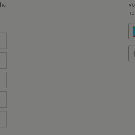
nha
Vo
no