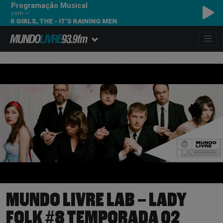
Programação Musical
com ---
R GIRLS, THE - IT'S RAINING MEN
MUNDO LIVRE LAB – LADY
FOLK #8 TEMPORADA 02