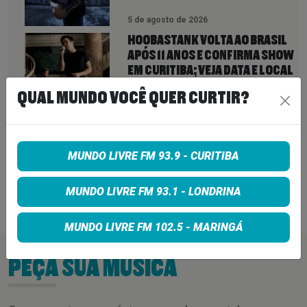
5 de agosto de 2026
HOOBASTANK VOLTA AO BRASIL
APÓS 11 ANOS E CONFIRMA SHOW
EM CURITIBA; VEJA DATA E LOCAL
QUAL MUNDO VOCÊ QUER CURTIR?
5 de agosto de 2026
FOO FIGHTERS ESTREIA TURNÊ
COM QUEENS OF THE STONE AGE
MUNDO LIVRE FM 93.9 - CURITIBA
E REVELA COMO SERÁ A NOVA
FASE NOS PALCOS
MUNDO LIVRE FM 93.1 - LONDRINA
5 de agosto de 2026
MUNDO LIVRE FM 102.5 - MARINGÁ
PEÇA SUA MÚSICA