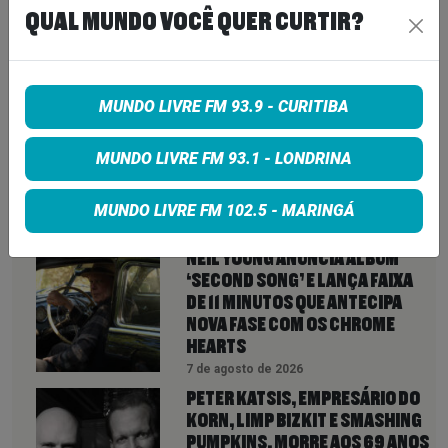
QUAL MUNDO VOCÊ QUER CURTIR?
VEJA TAMBÉM
MAIS
MUNDO LIVRE FM 93.9 - CURITIBA
LINDSEY BUCKINGHAM REVELA
REAPROXIMAÇÃO COM STEVIE
MUNDO LIVRE FM 93.1 - LONDRINA
NICKS E INDICA NOVIDADES DO
FLEETWOOD MAC PARA 2027
MUNDO LIVRE FM 102.5 - MARINGÁ
7 de agosto de 2026
NEIL YOUNG ANUNCIA ÁLBUM
‘SECOND SONG’ E LANÇA FAIXA
DE 11 MINUTOS QUE ANTECIPA
NOVA FASE COM OS CHROME
HEARTS
7 de agosto de 2026
PETER KATSIS, EMPRESÁRIO DO
KORN, LIMP BIZKIT E SMASHING
PUMPKINS, MORRE AOS 69 ANOS