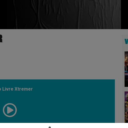
R
 Livre Xtremer
00:01:22