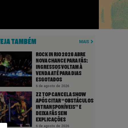
VEJA TAMBÉM
MAIS
ROCK IN RIO 2026 ABRE
NOVA CHANCE PARA FÃS:
INGRESSOS VOLTAM À
VENDA ATÉ PARA DIAS
ESGOTADOS
6 de agosto de 2026
ZZ TOP CANCELA SHOW
APÓS CITAR “OBSTÁCULOS
INTRANSPONÍVEIS” E
DEIXA FÃS SEM
EXPLICAÇÕES
6 de agosto de 2026