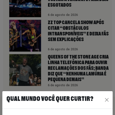
ESGOTADOS
6 de agosto de 2026
ZZ TOP CANCELA SHOW APÓS
CITAR “OBSTÁCULOS
INTRANSPONÍVEIS” E DEIXA FÃS
SEM EXPLICAÇÕES
6 de agosto de 2026
QUEENS OF THE STONE AGE CRIA
LINHA TELEFÔNICA PARA OUVIR
RECLAMAÇÕES DOS FÃS; BANDA
DIZ QUE “NENHUMA LAMÚRIA É
PEQUENA DEMAIS”
6 de agosto de 2026
QUAL MUNDO VOCÊ QUER CURTIR?
PEÇA SUA MÚSICA