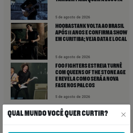
5 de agosto de 2026
HOOBASTANK VOLTA AO BRASIL
APÓS 11 ANOS E CONFIRMA SHOW
EM CURITIBA; VEJA DATA E LOCAL
5 de agosto de 2026
FOO FIGHTERS ESTREIA TURNÊ
COM QUEENS OF THE STONE AGE
E REVELA COMO SERÁ A NOVA
FASE NOS PALCOS
5 de agosto de 2026
QUAL MUNDO VOCÊ QUER CURTIR?
PEÇA SUA MÚSICA