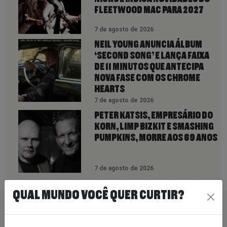
FLEETWOOD MAC PARA 2027
7 de agosto de 2026
NEIL YOUNG ANUNCIA ÁLBUM
‘SECOND SONG’ E LANÇA FAIXA
DE 11 MINUTOS QUE ANTECIPA
NOVA FASE COM OS CHROME
HEARTS
7 de agosto de 2026
PETER KATSIS, EMPRESÁRIO DO
KORN, LIMP BIZKIT E SMASHING
PUMPKINS, MORRE AOS 69 ANOS
7 de agosto de 2026
QUAL MUNDO VOCÊ QUER CURTIR?
PEÇA SUA MÚSICA