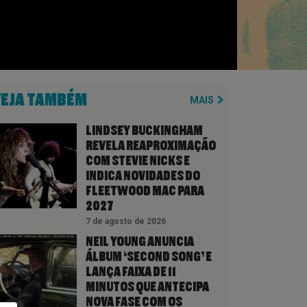
VEJA TAMBÉM
MAIS
LINDSEY BUCKINGHAM
REVELA REAPROXIMAÇÃO
COM STEVIE NICKS E
INDICA NOVIDADES DO
FLEETWOOD MAC PARA
2027
7 de agosto de 2026
NEIL YOUNG ANUNCIA
ÁLBUM ‘SECOND SONG’ E
LANÇA FAIXA DE 11
MINUTOS QUE ANTECIPA
NOVA FASE COM OS