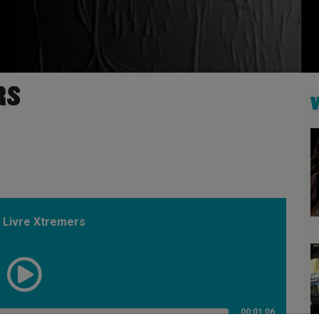
RS
Livre Xtremers
00:01:06